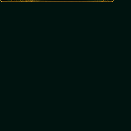
2026-05-11 06:00:02
2638次阅读
在杏彩体育收获乐趣与友谊
本文由开云编辑部整理发布，为您带来最新、最专业的体育
赛事解读与深度分析。我们致力于为每一位体育爱好者提供
有价值的资讯内容。
在极富活力的体育世界中，如何找到乐趣与友谊是每
位运动爱好者追求的目标。杏彩体育为广大体育迷提
供了一个绝佳的平台，在这里，您不仅可以享受到丰
富多彩的体育赛事，还能结识志同道合的朋友，分享
彼此的激情与梦想。