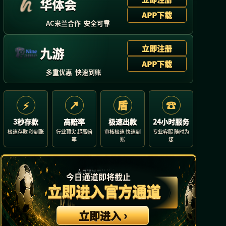
枢，从这里开启每一场
精彩
汇聚实时赛况、多维数据解析与超清流媒体，
杏
彩客户端
与网页端协同，为您构筑无缝的体育信
息服务体验。无论您追踪的是欧洲五大联赛、
NBA季后赛还是电竞赛场，我们都能提供毫秒级
的数据同步与流畅的观看体验。
首页
/
新闻资讯
/ 正文