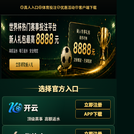
杏彩
—— 赛事数据中