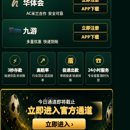
枢，从这里开启每一场
精彩
汇聚实时赛况、多维数据解析与超清流媒体，
杏
彩客户端
与网页端协同，为您构筑无缝的体育信
息服务体验。无论您追踪的是欧洲五大联赛、
NBA季后赛还是电竞赛场，我们都能提供毫秒级
的数据同步与流畅的观看体验。
首页
/
新闻资讯
/ 正文