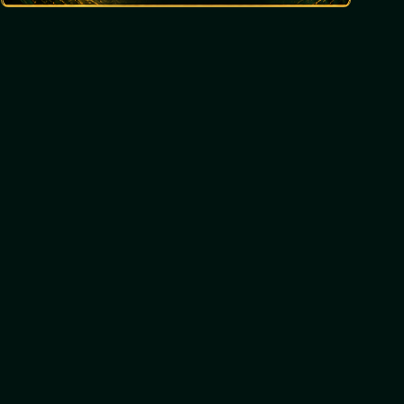
2026-05-11 06:00:02
870次阅读
杏彩生活中的小确幸
本文由开云编辑部整理发布，为您带来最新、最专业的体育
赛事解读与深度分析。我们致力于为每一位体育爱好者提供
有价值的资讯内容。
在快节奏的现代生活中，我们常常忙于追求大的目标
和梦想，然而，却往往忽视了生活中那些微小而美好
的瞬间。这些小确幸，如同生活的调味品，令我们的
日常更加丰富多彩。本文将深入探讨如何在日益繁忙
的生活中，发现和珍惜那些小确幸。