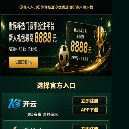
杏彩
—— 赛事数据中