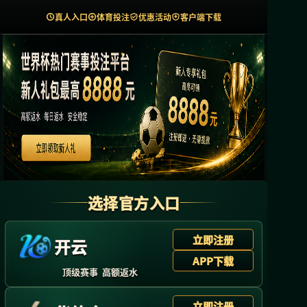
杏彩
—— 赛事数据中