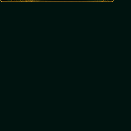
2026-05-14 06:00:01
2439次阅读
杏彩娱乐对社区的赋能与贡献
本文由开云编辑部整理发布，为您带来最新、最专业的体育
赛事解读与深度分析。我们致力于为每一位体育爱好者提供
有价值的资讯内容。
在当今这个信息爆炸的时代，社区的发展与活力不仅
依赖于传统的互动方式，更需要借助新兴科技与平台
的赋能。近年来，杏彩娱乐在这一过程中发挥了重要
作用，不仅为社区带来了新鲜的活力，也推动了许多
社会效益的提升。