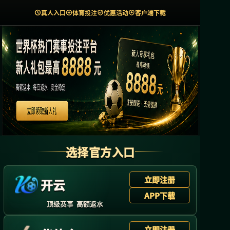
杏彩
—— 赛事数据中