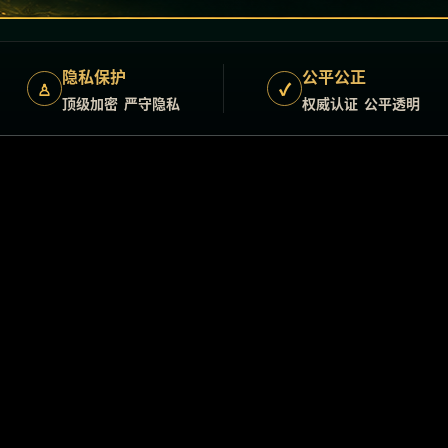
而，不同的用户在进行杏彩开户时可能会遇到不
能遭遇失败。本文将探讨成功和失败的经验，帮
麻烦。
开户的成功因素
成功的杏彩开户往往依赖于多个关键因素。这些
还与平台的要求及操作流程密切相关。
1. 信息的准确性
首先，提供准确的个人信息是成功开户的基础。