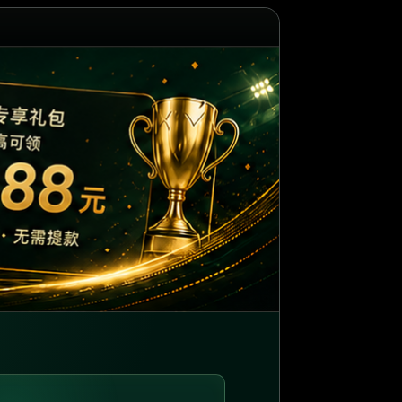
首
App
新闻
关于
页
资讯
我们