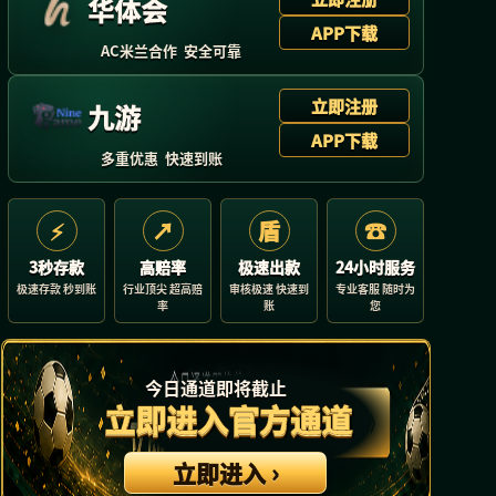
枢，从这里开启每一场
精彩
汇聚实时赛况、多维数据解析与超清流媒体，
杏
彩客户端
与网页端协同，为您构筑无缝的体育信
息服务体验。无论您追踪的是欧洲五大联赛、
NBA季后赛还是电竞赛场，我们都能提供毫秒级
的数据同步与流畅的观看体验。
首页
/
新闻资讯
/ 正文