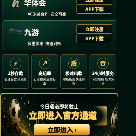
枢，从这里开启每一场
精彩
汇聚实时赛况、多维数据解析与超清流媒体，
杏
彩客户端
与网页端协同，为您构筑无缝的体育信
息服务体验。无论您追踪的是欧洲五大联赛、
NBA季后赛还是电竞赛场，我们都能提供毫秒级
的数据同步与流畅的观看体验。
首页
/
新闻资讯
/ 正文