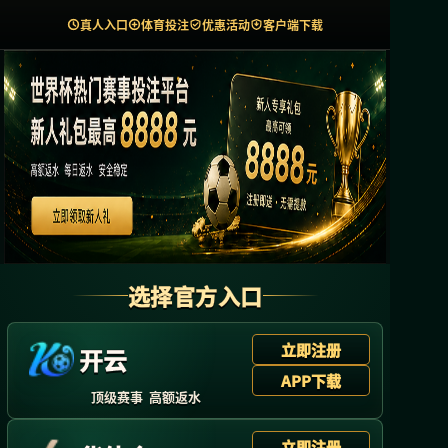
杏彩
—— 赛事数据中