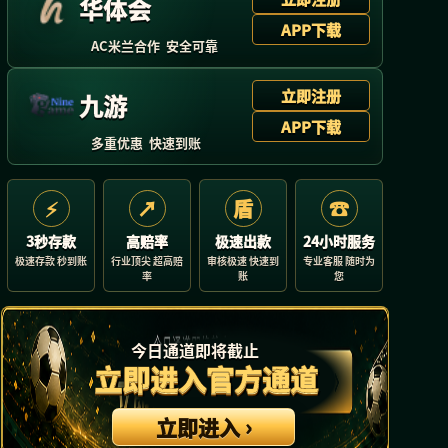
枢，从这里开启每一场
精彩
汇聚实时赛况、多维数据解析与超清流媒体，
杏
彩客户端
与网页端协同，为您构筑无缝的体育信
息服务体验。无论您追踪的是欧洲五大联赛、
NBA季后赛还是电竞赛场，我们都能提供毫秒级
的数据同步与流畅的观看体验。
首页
/
新闻资讯
/ 正文