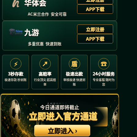
枢，从这里开启每一场
精彩
汇聚实时赛况、多维数据解析与超清流媒体，
杏
彩客户端
与网页端协同，为您构筑无缝的体育信
息服务体验。无论您追踪的是欧洲五大联赛、
NBA季后赛还是电竞赛场，我们都能提供毫秒级
的数据同步与流畅的观看体验。
首页
/
新闻资讯
/ 正文