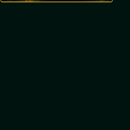
2026-06-01 05:59:50
769次阅读
杏彩彩票行内内幕与不为人知的故事
本文由开云编辑部整理发布，为您带来最新、最专业的体育
赛事解读与深度分析。我们致力于为每一位体育爱好者提供
有价值的资讯内容。
在彩券行业，不同于人们所想象的简单买卖关系，背
后埋藏着许多不为人知的故事和内幕。对于杏彩彩
票，无论是参与者还是旁观者，都对这个行业充满了
好奇。本文将深入探讨杏彩彩票的独特之处及其隐藏
的故事，带你揭开这个神秘面纱的部分。